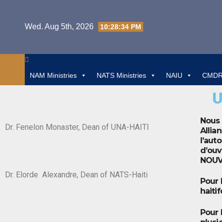
Wed. Aug 5th, 2026
10:28:34 PM
NAM Ministries
NATS Ministries
NAIU
CMDRD
U
Nous 
Dr. Fenelon Monaster, Dean of UNA-HAITI
Allia
l’aut
d’ouv
NOUV
Dr. Elorde Alexandre, Dean of NATS-Haiti
Pour 
haiti
Pour 