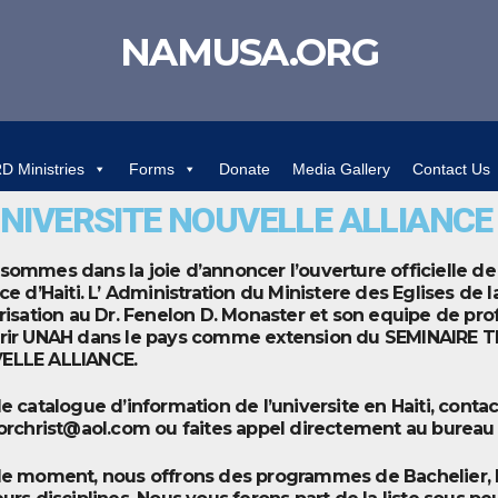
NAMUSA.ORG
 Ministries
Forms
Donate
Media Gallery
Contact Us
NIVERSITE NOUVELLE ALLIANCE 
sommes dans la joie d’annoncer l’ouverture officielle de 
nce d’Haiti. L’ Administration du Ministere des Eglises de
orisation au Dr. Fenelon D. Monaster et son equipe de pro
rir UNAH dans le pays comme extension du SEMINAIRE
ELLE ALLIANCE.
le catalogue d’information de l’universite en Haiti, conta
forchrist@aol.com ou faites appel directement au bureau 
le moment, nous offrons des programmes de Bachelier, M