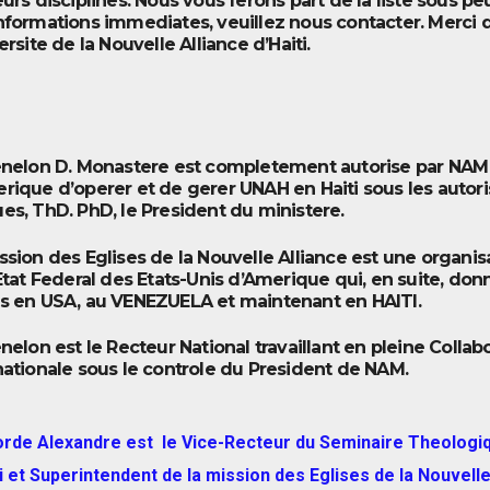
eurs disciplines. Nous vous ferons part de la liste sous peu
nformations immediates, veuillez nous contacter. Merci d’
ersite de la Nouvelle Alliance d’Haiti.
enelon D. Monastere est completement autorise par NAM 
rique d’operer et de gerer UNAH en Haiti sous les autori
es, ThD. PhD, le President du ministere.
ssion des Eglises de la Nouvelle Alliance est une organi
’Etat Federal des Etats-Unis d’Amerique qui, en suite, d
s en USA, au VENEZUELA et maintenant en HAITI.
enelon est le Recteur National travaillant en pleine Collabo
nationale sous le controle du President de NAM.
lorde Alexandre est le Vice-Recteur du Seminaire Theologiq
i et Superintendent de la mission des Eglises de la Nouvelle