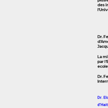
plusi
des i
l’Univ
Dr. F
d’Ame
Jacqu
La mi
par l
ecole
Dr. F
Inter
Dr. E
d’Hait